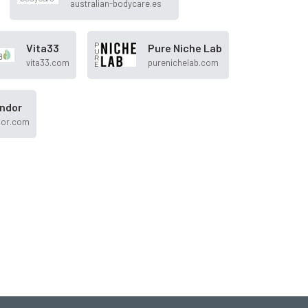
australian-bodycare.es
Vita33
Pure Niche Lab
vita33.com
purenichelab.com
endor
dor.com