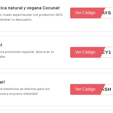
tica natural y vegana Cocunat
DAYS
Ver Código
llo rizado espectacular con productos 100%
 obtener tu descuento.
at
ta promoción especial. Ahorra en tu
NEY1
Ver Código
ble.
at!
n beneficios en efectivo para tus
CASH
Ver Código
nal a un precio imbatible!