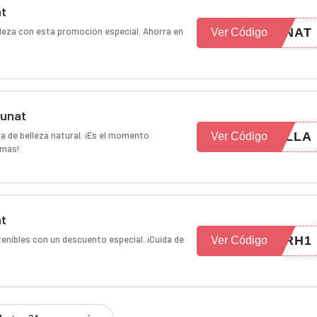
at
leza con esta promoción especial. Ahorra en
UNAT
Ver Código
cunat
a de belleza natural. ¡Es el momento
ELLA
Ver Código
 más!
at
enibles con un descuento especial. ¡Cuida de
YRH1
Ver Código
!