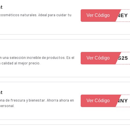
at
sméticos naturales. ¡Ideal para cuidar tu
ONEY
Ver Código
una selección increíble de productos. Es el
SS25
Ver Código
calidad al mejor precio.
at
na de frescura y bienestar. Ahorra ahora en
UNNY
Ver Código
personal.