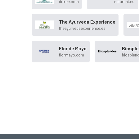
drtree.com
naturtint.es
The Ayurveda Experience
theayurvedaexperience.es
Flor de Mayo
Biospl
flormayo.com
biosplen