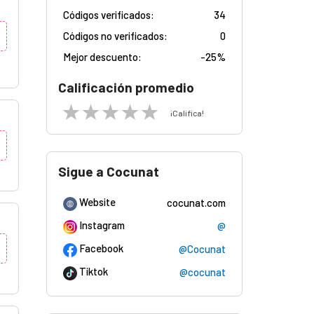
Códigos verificados:
34
Códigos no verificados:
0
Mejor descuento:
-
25%
Calificación promedio
¡Califica!
Sigue a Cocunat
Website
cocunat.com
Instagram
@
Facebook
@Cocunat
Tiktok
@cocunat