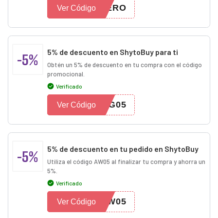
CERO
Ver Código
5% de descuento en ShytoBuy para ti
-5%
Obtén un 5% de descuento en tu compra con el código
promocional.
Verificado
WG05
Ver Código
5% de descuento en tu pedido en ShytoBuy
-5%
Utiliza el código AW05 al finalizar tu compra y ahorra un
5%.
Verificado
AW05
Ver Código