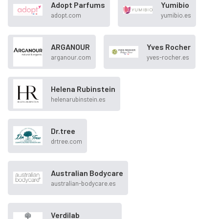
Adopt Parfums
Yumibio
adopt.com
yumibio.es
ARGANOUR
Yves Rocher
arganour.com
yves-rocher.es
Helena Rubinstein
helenarubinstein.es
Dr.tree
drtree.com
Australian Bodycare
australian-bodycare.es
Verdilab