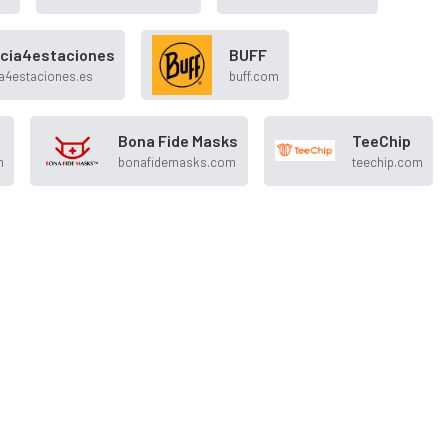
cia4estaciones
BUFF
a4estaciones.es
buff.com
Bona Fide Masks
TeeChip
m
bonafidemasks.com
teechip.com