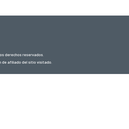
los derechos reservados.
e afiliado del sitio visitado.
 cupones
oni.fi
tilbudly.com
kortingi.be