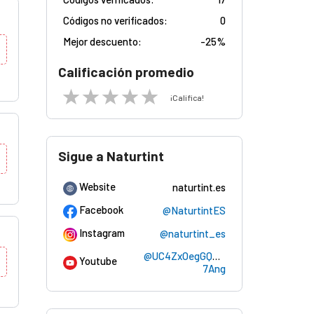
Códigos no verificados:
0
Mejor descuento:
-
25%
Calificación promedio
¡Califica!
Sigue a Naturtint
Website
naturtint.es
Facebook
@NaturtintES
Instagram
@naturtint_es
@UC4ZxOegGQE6jHHyfZz-
Youtube
7Ang