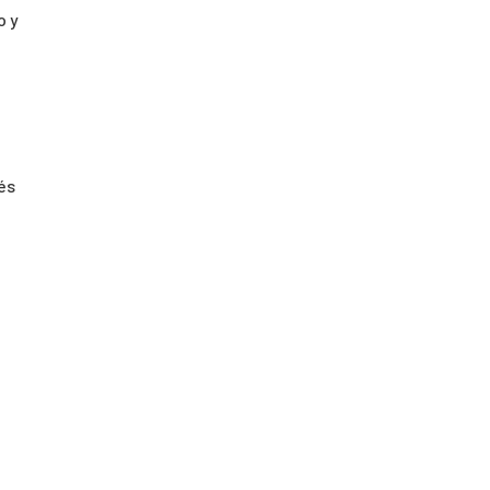
o y
és