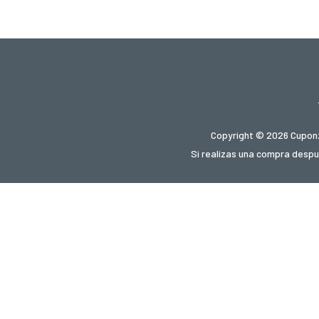
Copyright © 2026 Cuponz
Si realizas una compra despué
¿Buscas
gupon.de
cupon.fr
scontopia.c