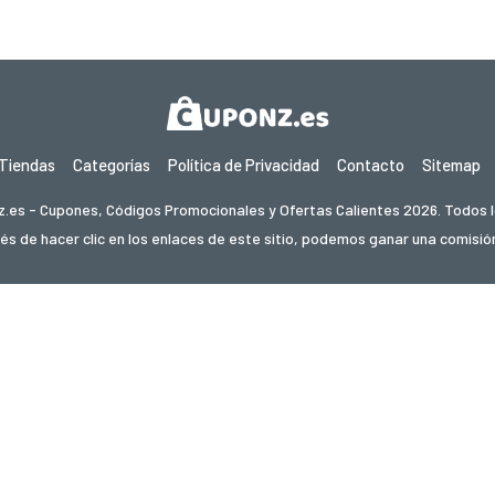
Tiendas
Categorías
Política de Privacidad
Contacto
Sitemap
.es - Cupones, Códigos Promocionales y Ofertas Calientes 2026. Todos 
s de hacer clic en los enlaces de este sitio, podemos ganar una comisión d
 ofertas en otro país? Explora nuestros sitios locales de
om
cupon.cz
kuponie.pl
kortingi.nl
kupon.se
akciokod.com
kup