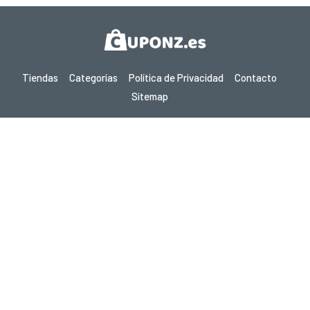
Tiendas
Categorías
Política de Privacidad
Contacto
Sitemap
Copyright © 2026 Cuponz.es - Cupones, Códigos Promocionales y
Ofertas Calientes 2026. Todos los derechos reservados.
Si realizas una compra después de hacer clic en los enlaces de este
sitio, podemos ganar una comisión de afiliado del sitio visitado.
¿Buscas ofertas en otro país? Explora nuestros
sitios locales de cupones
gupon.de
cupon.fr
scontopia.com
cupon.cz