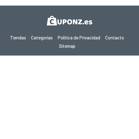
Tiendas
Categorías
Política de Privacidad
Contacto
Sitemap
Copyright © 2026 Cuponz.es - Cupones, Códigos Promocionales y
Ofertas Calientes 2026. Todos los derechos reservados.
Si realizas una compra después de hacer clic en los enlaces de este
sitio, podemos ganar una comisión de afiliado del sitio visitado.
¿Buscas ofertas en otro país? Explora nuestros
sitios locales de cupones