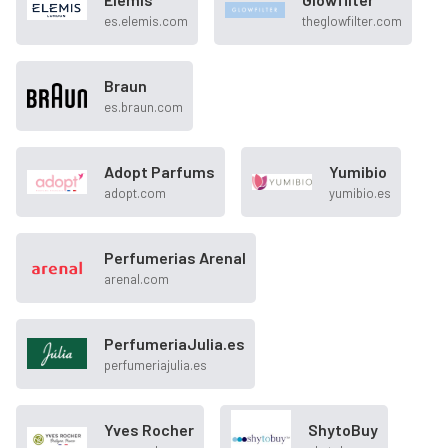
es.elemis.com
theglowfilter.com
Braun
es.braun.com
Adopt Parfums
Yumibio
adopt.com
yumibio.es
Perfumerias Arenal
arenal.com
PerfumeriaJulia.es
perfumeriajulia.es
Yves Rocher
ShytoBuy