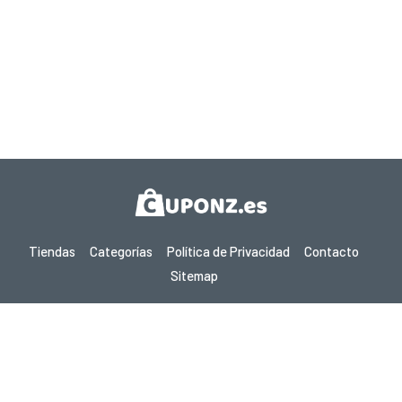
Tiendas
Categorías
Política de Privacidad
Contacto
Sitemap
Copyright © 2026 Cuponz.es - Cupones, Códigos Promocionales y
Ofertas Calientes 2026. Todos los derechos reservados.
Si realizas una compra después de hacer clic en los enlaces de este
sitio, podemos ganar una comisión de afiliado del sitio visitado.