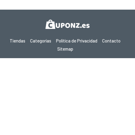
Tiendas
Categorías
Política de Privacidad
Contacto
Sitemap
Copyright © 2026 Cuponz.es - Cupones, Códigos Promocionales y
Ofertas Calientes 2026. Todos los derechos reservados.
Si realizas una compra después de hacer clic en los enlaces de este
sitio, podemos ganar una comisión de afiliado del sitio visitado.
¿Buscas ofertas en otro país? Explora nuestros
sitios locales de cupones