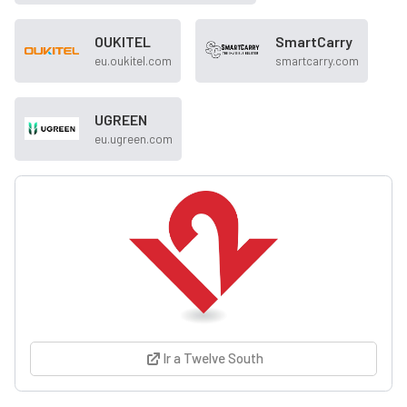
OUKITEL
SmartCarry
eu.oukitel.com
smartcarry.com
UGREEN
eu.ugreen.com
Ir a Twelve South