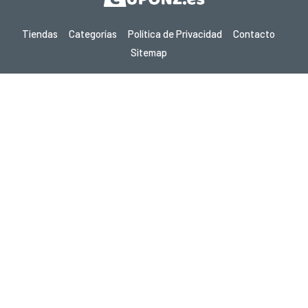
Tiendas
Categorías
Política de Privacidad
Contacto
Sitemap
Copyright © 2026 Cuponz.es - Cupones, Códigos Promocionales y
Ofertas Calientes 2026. Todos los derechos reservados.
Si realizas una compra después de hacer clic en los enlaces de este
sitio, podemos ganar una comisión de afiliado del sitio visitado.
¿Buscas ofertas en otro país? Explora nuestros
sitios locales de cupones
gupon.de
cupon.fr
scontopia.com
cupon.cz