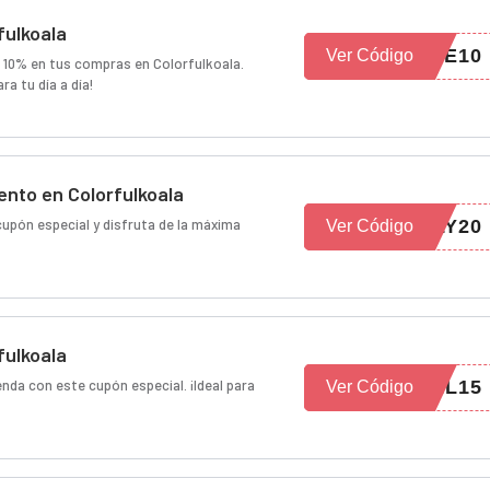
fulkoala
NE10
Ver Código
n 10% en tus compras en Colorfulkoala.
a tu día a día!
nto en Colorfulkoala
upón especial y disfruta de la máxima
LY20
Ver Código
fulkoala
nda con este cupón especial. ¡Ideal para
EL15
Ver Código