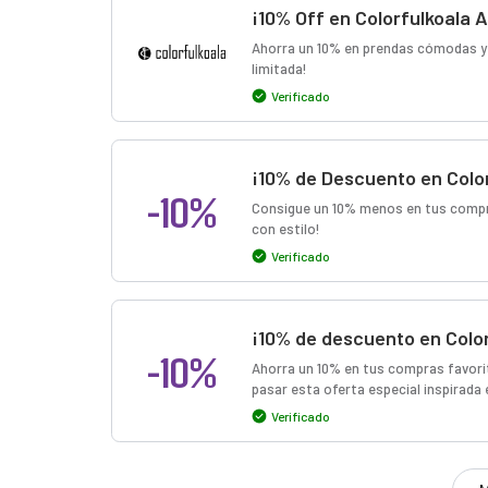
¡10% Off en Colorfulkoala 
Ahorra un 10% en prendas cómodas y
limitada!
Verificado
¡10% de Descuento en Color
-10%
Consigue un 10% menos en tus compras
con estilo!
Verificado
¡10% de descuento en Color
-10%
Ahorra un 10% en tus compras favorit
pasar esta oferta especial inspirada 
Verificado