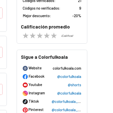
Códigos verificados:
21
Códigos no verificados:
9
Mejor descuento:
-
20%
Calificación promedio
¡Califica!
Sigue a Colorfulkoala
Website
colorfulkoala.com
Facebook
@colorfulkoala
Youtube
@shorts
Instagram
@colorfulkoala
Tiktok
@colorfulkoala_sports
Pinterest
@colorfulkoala_official