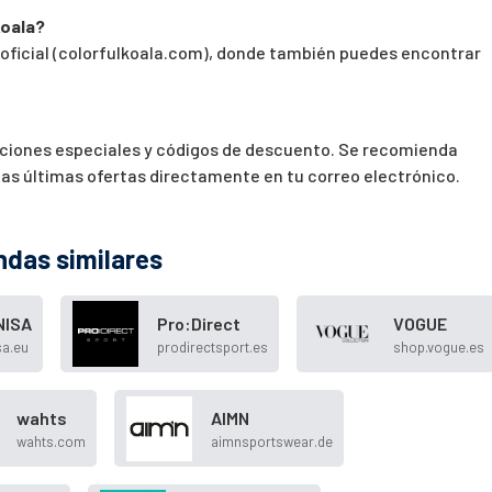
koala?
 oficial (colorfulkoala.com), donde también puedes encontrar
ciones especiales y códigos de descuento. Se recomienda
r las últimas ofertas directamente en tu correo electrónico.
ndas similares
NISA
Pro:Direct
VOGUE
sa.eu
prodirectsport.es
shop.vogue.es
wahts
AIMN
wahts.com
aimnsportswear.de