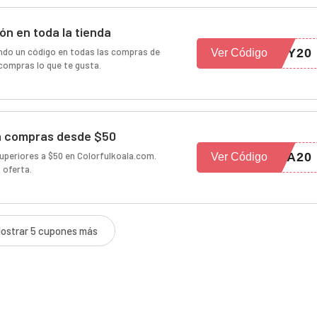
n en toda la tienda
do un código en todas las compras de
EY20
Ver Código
compras lo que te gusta.
n compras desde $50
uperiores a $50 en Colorfulkoala.com.
HA20
Ver Código
 oferta.
ostrar 5 cupones más