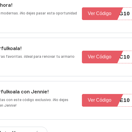
Ahora!
 modernas. ¡No dejes pasar esta oportunidad
NG10
Ver Código
fulkoala!
 favoritas. ¡Ideal para renovar tu armario
AC10
Ver Código
fulkoala con Jennie!
as con este código exclusivo. ¡No dejes
IE10
Ver Código
en Jennie!