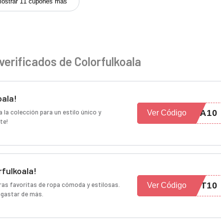
ostrar 11 cupones más
verificados de Colorfulkoala
oala!
la colección para un estilo único y
IA10
Ver Código
te!
fulkoala!
as favoritas de ropa cómoda y estilosas.
IT10
Ver Código
 gastar de más.