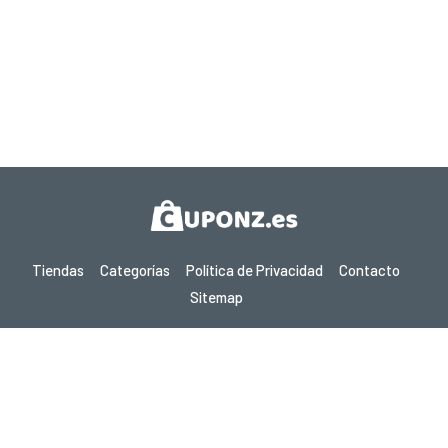
Tiendas
Categorías
Política de Privacidad
Contacto
Sitemap
Copyright © 2026 Cuponz.es - Cupones, Códigos Promocionales y
Ofertas Calientes 2026. Todos los derechos reservados.
Si realizas una compra después de hacer clic en los enlaces de este
sitio, podemos ganar una comisión de afiliado del sitio visitado.